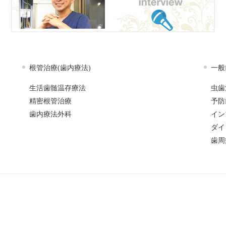
根管治療(歯内療法)
一般
生活歯髄温存療法
虫歯
精密根管治療
予防
歯内療法外科
イン
ダイ
歯周