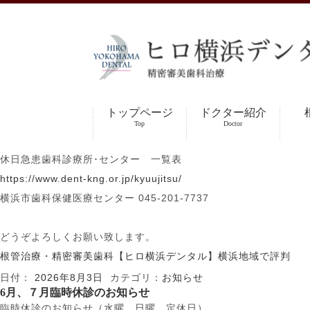
カテゴリ: お知らせ
Older posts
|
2026.8 夏期休診のおしらせ
2026年8月9日〜2026年8月16日までは夏期の休診となります。
休診期間中のお問い合わせ対応に関して
■
メールでのお問い合わせ返信に関して
メール返信対応に関しましては、休み明け18日火曜より順にご返
トップページ
ドクター紹介
■
痛み・仮歯が外れた等の急患対応に関して
Top
Doctor
大きな症状がなければ経過観察していただくか、またはお手数で
休日急患歯科診療所･センター 一覧表
https://www.dent-kng.or.jp/kyuujitsu/
横浜市歯科保健医療センター 045-201-7737
どうぞよろしくお願い致します。
根管治療・精密審美歯科【ヒロ横浜デンタル】横浜地域で評判
日付：
2026年8月3日
カテゴリ：
お知らせ
6月、７月臨時休診のお知らせ
臨時休診のお知らせ（水曜、日曜 定休日）