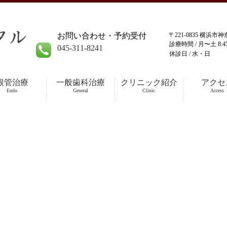
お問い合わせ・予約受付
〒221-0835 横浜市
診療時間 /
月〜土 8:45-
045-311-8241
休診日 /
水・日
答いたします。
根管治療
一般歯科治療
クリニック紹介
アクセ
Endo
General
Clinic
Access
すがお近くの休日急患診療での受診をお願い致します。