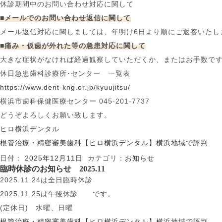
休診期間中のお問い合わせ対応に関して
■メールでのお問い合わせ返信に関して
メール返信対応に関しましては、年明け6日より順にご返答いたし
■痛み・仮歯が外れた等の急患対応に関して
大きな症状がなければ経過観察していただくか、またはお手数で
休日急患歯科診療所･センター 一覧表
https://www.dent-kng.or.jp/kyuujitsu/
横浜市歯科保健医療センター 045-201-7737
どうぞよろしくお願い致します。
ヒロ横浜デンタル
根管治療・精密審美歯科【ヒロ横浜デンタル】横浜地域で評判
日付：
2025年12月11日
カテゴリ：
お知らせ
臨時休診のお知らせ 2025.11
2025.11.24は全日臨時休診
2025.11.25は午後休診 です。
(定休日) 水曜、日曜
根管治療・精密審美歯科【ヒロ横浜デンタル】横浜地域で評判